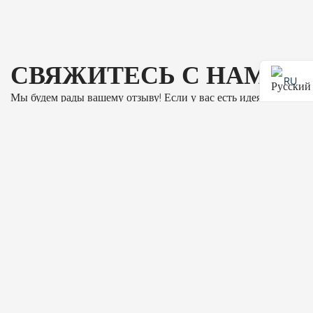
Зейтинбурну/
Стамбул
СВЯЖИТЕСЬ С НАМИ
RU
Мы будем рады вашему отзыву! Если у вас есть идея
лечения, вам нужна консультация или просто хотите
поздороваться, свяжитесь с нами. Заполните форму ниже
или свяжитесь с нами, используя наши контактные данные.
Я прочитал(а) и принимаю
политика